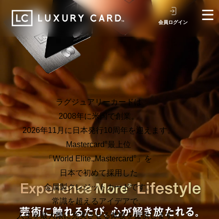
会員ログイン
ラグジュアリーカードは
2008年に米国で創業。
2026年11月に日本発行10周年を迎えます。
Mastercard
最上位
®
「World Elite
Mastercard
」を
®
™
日本で初めて採用した
金属製クレジットカードです。
常識を超えるアイデアで、
人生を最大限に充実させる体験を提供します。