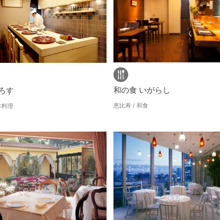
和の食 いがらし
ろす
恵比寿 / 和食
本料理