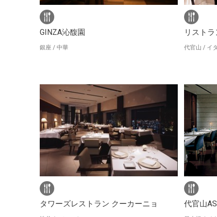
GINZA沁馥園
リストラ
銀座 / 中華
代官山 / 
タワーズレストラン クーカーニョ
代官山A