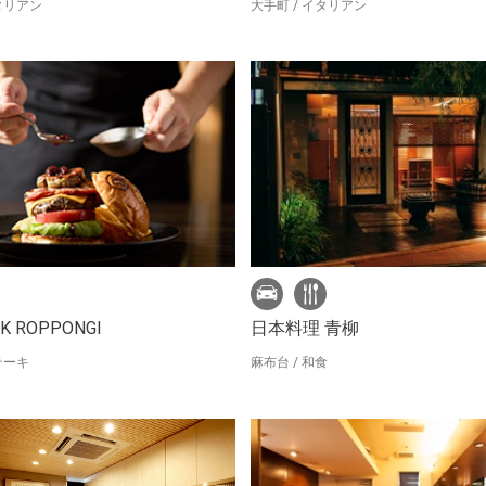
イタリアン
大手町 / イタリアン
AK ROPPONGI
日本料理 青柳
テーキ
麻布台 / 和食