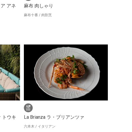
リア アネ
麻布 肉しゃり
麻布十番 / 肉割烹
ァ トウキ
La Brianza ラ・ブリアンツァ
六本木 / イタリアン