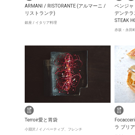
ARMANI / RISTORANTE (アルマーニ /
ベンジャ
リストランテ)
デンテラス
STEAK H
銀座 / イタリア料理
赤坂・永田町
Terroir愛と胃袋
Focacce
ラ ブリ
小淵沢 / イノベーティブ、フレンチ