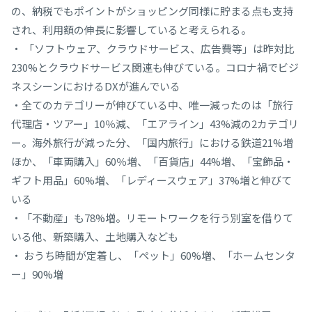
の、納税でもポイントがショッピング同様に貯まる点も支持
され、利用額の伸長に影響していると考えられる。
・ 「ソフトウェア、クラウドサービス、広告費等」は昨対比
230%とクラウドサービス関連も伸びている。コロナ禍でビジ
ネスシーンにおけるDXが進んでいる
・全てのカテゴリーが伸びている中、唯一減ったのは「旅行
代理店・ツアー」10％減、「エアライン」43%減の2カテゴリ
ー。海外旅行が減った分、「国内旅行」における鉄道21%増
ほか、「車両購入」60％増、「百貨店」44%増、「宝飾品・
ギフト用品」60%増、「レディースウェア」37%増と伸びて
いる
・「不動産」も78%増。リモートワークを行う別室を借りて
いる他、新築購入、土地購入なども
・ おうち時間が定着し、「ペット」60%増、「ホームセンタ
ー」90%増