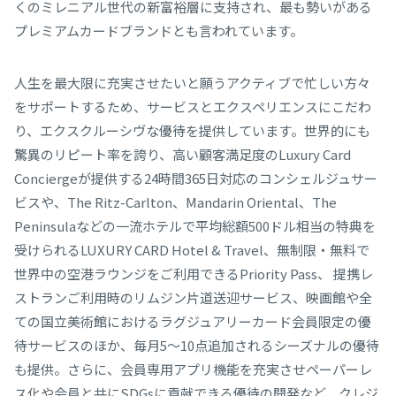
くのミレニアル世代の新富裕層に支持され、最も勢いがある
プレミアムカードブランドとも言われています。
人生を最大限に充実させたいと願うアクティブで忙しい方々
をサポートするため、サービスとエクスペリエンスにこだわ
り、エクスクルーシヴな優待を提供しています。世界的にも
驚異のリピート率を誇り、高い顧客満足度のLuxury Card
Conciergeが提供する24時間365日対応のコンシェルジュサー
ビスや、The Ritz-Carlton、Mandarin Oriental、The
Peninsulaなどの一流ホテルで平均総額500ドル相当の特典を
受けられるLUXURY CARD Hotel & Travel、無制限・無料で
世界中の空港ラウンジをご利用できるPriority Pass、 提携レ
ストランご利用時のリムジン片道送迎サービス、映画館や全
ての国立美術館におけるラグジュアリーカード会員限定の優
待サービスのほか、毎月5～10点追加されるシーズナルの優待
も提供。さらに、会員専用アプリ機能を充実させペーパーレ
ス化や会員と共にSDGsに貢献できる優待の開発など、クレジ