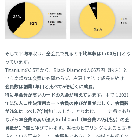
そして平均年収は、全会員で見ると
平均年収は1700万円
とな
っています。
​Titaniumの5.5万から、Black Diamondの66万円（税込）と
いう高額な年会費にも関わらず、右肩上がりで成長を続け、
会員数は創業1年目と比べて5倍近くに成長。
特に年会費が高いカードの入会が増えています。
中でも2021
年は
法人口座決済用カード会員の伸びが目覚ましく、会員数
が昨年に比べ1.7倍増加
しました。とりわけ、コロナ禍であり
ながら
年会費の高い法人Gold Card（年会費22万税込）の会
員数が1.7倍
と伸びています。当社のヒアリングによると支持
されている理由として、金属製であること、納税でもポイン