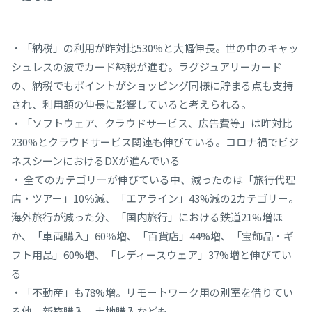
・「納税」の利用が昨対比530%と大幅伸長。世の中のキャッ
シュレスの波でカード納税が進む。ラグジュアリーカード
の、納税でもポイントがショッピング同様に貯まる点も支持
され、利用額の伸長に影響していると考えられる。
・「ソフトウェア、クラウドサービス、広告費等」は昨対比
230%とクラウドサービス関連も伸びている。コロナ禍でビジ
ネスシーンにおけるDXが進んでいる
・ 全てのカテゴリーが伸びている中、減ったのは「旅行代理
店・ツアー」10％減、「エアライン」43%減の2カテゴリー。
海外旅行が減った分、「国内旅行」における鉄道21%増ほ
か、「車両購入」60％増、「百貨店」44%増、「宝飾品・ギ
フト用品」60%増、「レディースウェア」37%増と伸びてい
る
・「不動産」も78%増。リモートワーク用の別室を借りてい
る他、新築購入、土地購入なども