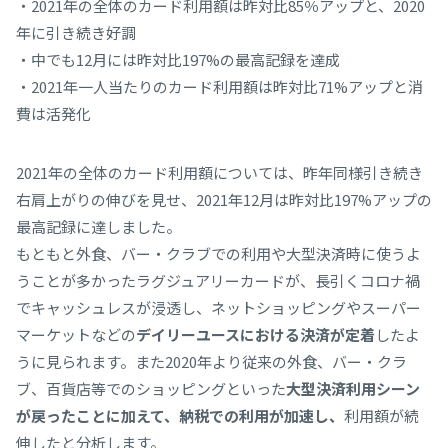
・2021年の全体のカード利用額は昨対比85％アップと、2020
年に引き続き好調
・中でも12月には昨対比197%の最高記録を達成
・2021年一人当たりのカード利用額は昨対比71%アップと消
費は活発化
2021年の全体のカード利用額については、昨年同様引き続き
右肩上がりの伸びを見せ、2021年12月は昨対比197%アップの
最高記録に達しました。
もともと外食、バー・クラブでの利用や大型決済時に使うよ
うことが多かったラグジュアリーカードが、長引くコロナ禍
でキャッシュレスが浸透し、ネットショッピングやスーパー
マーケットなどの
デイリーユースにおける決済が定着
したよ
うに見られます。また2020年より従来の外食、バー・クラ
ブ、百貨店等でのショッピングといった
大型決済利用シーン
が戻ったことに加えて、納税での利用が加速し、
利用額が続
伸したと分析します。