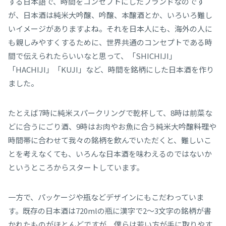
する日本語で、時間をコンセプトにしたブランドなのです
が、日本酒は純米大吟醸、吟醸、本醸酒とか、いろいろ難し
いイメージがありますよね。それを日本人にも、海外の人に
も親しみやすくするために、世界共通のコンセプトである時
間で伝えられたらいいなと思って、「SHICHIJI」
「HACHIJI」「KUJI」など、時間を銘柄にした日本酒を作り
ました。
たとえば7時に純米スパークリングで乾杯して、8時は前菜な
どに合うにごり酒、9時はお肉やお魚に合う純米大吟醸――料理や
時間帯に合わせて我々の銘柄を飲んでいただくと、難しいこ
とを考えなくても、いろんな日本酒を味わえるのではないか
というところからスタートしています。
一方で、パッケージや瓶などデザインにもこだわっていま
す。既存の日本酒は720mlの瓶に漢字で2～3文字の銘柄が書
かれたものがほとんどですが、僕らは若い方が手に取りやす