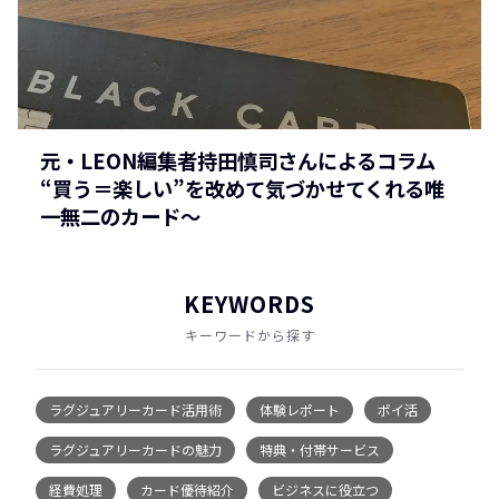
元・LEON編集者持田慎司さんによるコラム
“買う＝楽しい”を改めて気づかせてくれる唯
一無二のカード〜
KEYWORDS
キーワードから探す
ラグジュアリーカード活用術
体験レポート
ポイ活
ラグジュアリーカードの魅力
特典・付帯サービス
経費処理
カード優待紹介
ビジネスに役立つ