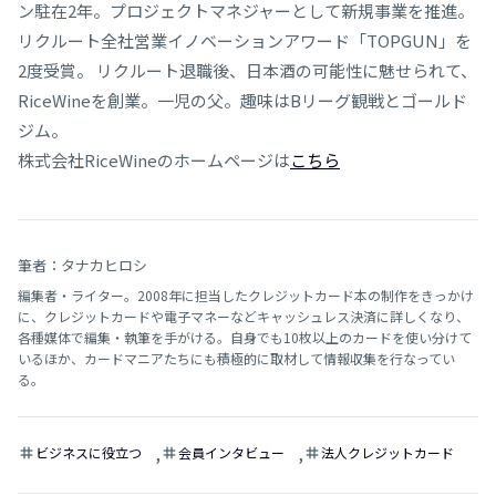
ン駐在2年。プロジェクトマネジャーとして新規事業を推進。
リクルート全社営業イノベーションアワード「TOPGUN」を
2度受賞。 リクルート退職後、日本酒の可能性に魅せられて、
RiceWineを創業。一児の父。趣味はBリーグ観戦とゴールド
ジム。
株式会社RiceWineのホームページは
こちら
筆者：タナカヒロシ
編集者・ライター。2008年に担当したクレジットカード本の制作をきっかけ
に、クレジットカードや電子マネーなどキャッシュレス決済に詳しくなり、
各種媒体で編集・執筆を手がける。自身でも10枚以上のカードを使い分けて
いるほか、カードマニアたちにも積極的に取材して情報収集を行なってい
る。
,
,
ビジネスに役立つ
会員インタビュー
法人クレジットカード
tag
tag
tag