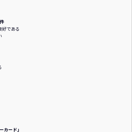
件
良好である
い
る
ーカード」