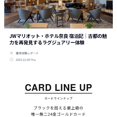
JWマリオット・ホテル奈良 宿泊記｜古都の魅
力を再発見するラグジュアリー体験
tag
優待体験レポート
access_time
2025.12.04 Thu
CARD LINE UP
カードラインナップ
ブラックを超える最上級の
唯一無二24金ゴールドカード