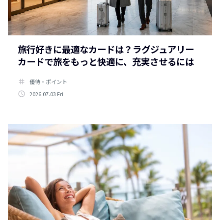
旅行好きに最適なカードは？ラグジュアリー
カードで旅をもっと快適に、充実させるには
tag
優待・ポイント
access_time
2026.07.03 Fri