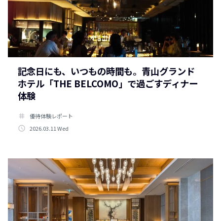
記念日にも、いつもの時間も。青山グランド
ホテル「THE BELCOMO」で過ごすディナー
体験
tag
優待体験レポート
access_time
2026.03.11 Wed