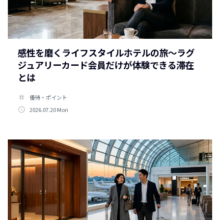
感性を磨くライフスタイルホテルの旅～ラグ
ジュアリーカード会員だけが体験できる滞在
とは
tag
優待・ポイント
access_time
2026.07.20 Mon