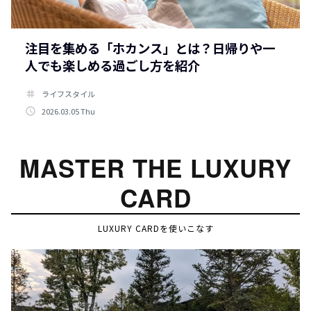
注目を集める「ホカンス」とは？日帰りや一
人でも楽しめる過ごし方を紹介
tag
ライフスタイル
access_time
2026.03.05 Thu
MASTER THE LUXURY
CARD
LUXURY CARDを使いこなす