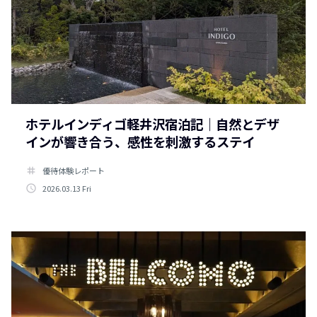
ホテルインディゴ軽井沢宿泊記｜自然とデザ
インが響き合う、感性を刺激するステイ
tag
優待体験レポート
access_time
2026.03.13 Fri