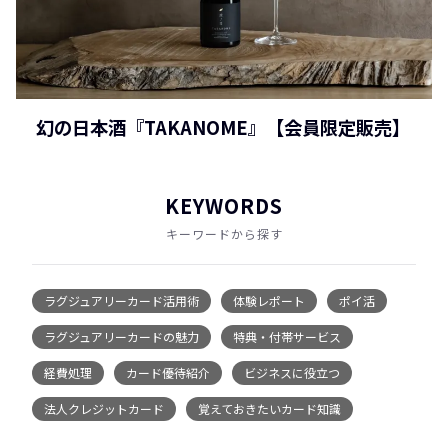
幻の日本酒『TAKANOME』【会員限定販売】
KEYWORDS
キーワードから探す
ラグジュアリーカード活用術
体験レポート
ポイ活
ラグジュアリーカードの魅力
特典・付帯サービス
経費処理
カード優待紹介
ビジネスに役立つ
法人クレジットカード
覚えておきたいカード知識