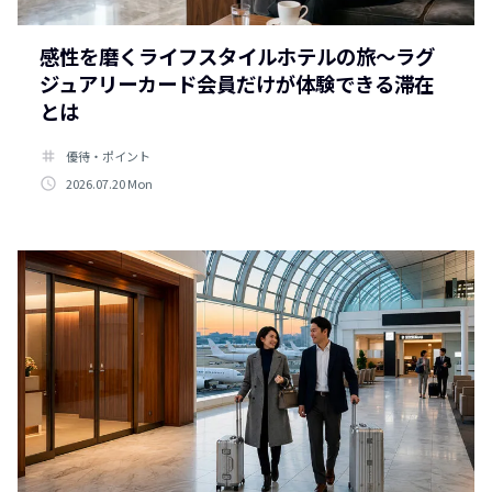
感性を磨くライフスタイルホテルの旅～ラグ
ジュアリーカード会員だけが体験できる滞在
とは
tag
優待・ポイント
access_time
2026.07.20 Mon