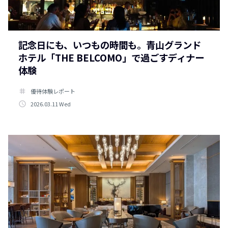
記念日にも、いつもの時間も。青山グランド
ホテル「THE BELCOMO」で過ごすディナー
体験
tag
優待体験レポート
access_time
2026.03.11 Wed