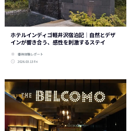
ホテルインディゴ軽井沢宿泊記｜自然とデザ
インが響き合う、感性を刺激するステイ
tag
優待体験レポート
access_time
2026.03.13 Fri