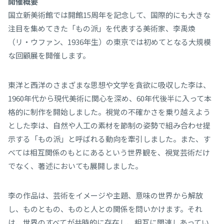
開催概要
国立新美術館では開館15周年を記念して、国際的にも大きな
注目を集めてきた「もの派」を代表する美術家、李禹煥
（リ・ウファン、1936年生）の東京では初めてとなる大規模
な回顧展を開催します。
東洋と西洋のさまざまな思想や文学を貪欲に吸収した李は、
1960年代から現代美術に関心を深め、60年代後半に入って本
格的に制作を開始しました。視覚の不確かさを乗り越えよう
とした李は、自然や人工の素材を節制の姿勢で組み合わせ提
示する「もの派」と呼ばれる動向を牽引しました。また、す
べては相互関係のもとにあるという世界観を、視覚芸術だけ
でなく、著述においても展開しました。
李の作品は、芸術をイメージや主題、意味の世界から解放
し、ものともの、ものと人との関係を問いかけます。それ
は、世界のすべてが共時的に存在し、相互に関連しあってい