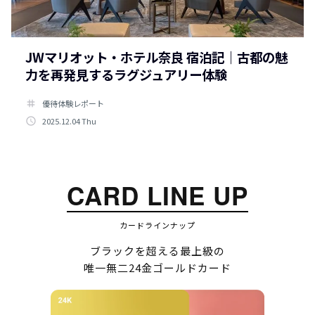
JWマリオット・ホテル奈良 宿泊記｜古都の魅
力を再発見するラグジュアリー体験
tag
優待体験レポート
access_time
2025.12.04 Thu
CARD LINE UP
カードラインナップ
ブラックを超える最上級の
唯一無二24金ゴールドカード