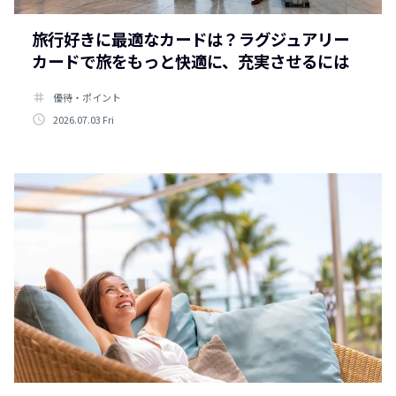
旅行好きに最適なカードは？ラグジュアリー
カードで旅をもっと快適に、充実させるには
tag
優待・ポイント
access_time
2026.07.03 Fri