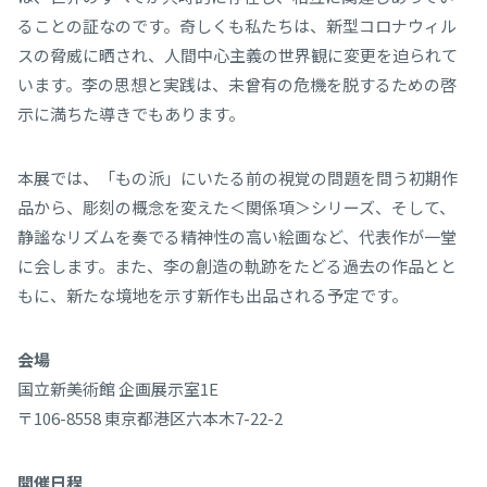
ることの証なのです。奇しくも私たちは、新型コロナウィル
スの脅威に晒され、人間中心主義の世界観に変更を迫られて
います。李の思想と実践は、未曾有の危機を脱するための啓
示に満ちた導きでもあります。
本展では、「もの派」にいたる前の視覚の問題を問う初期作
品から、彫刻の概念を変えた＜関係項＞シリーズ、そして、
静謐なリズムを奏でる精神性の高い絵画など、代表作が一堂
に会します。また、李の創造の軌跡をたどる過去の作品とと
もに、新たな境地を示す新作も出品される予定です。
会場
国立新美術館 企画展示室1E
〒106-8558 東京都港区六本木7-22-2
開催日程