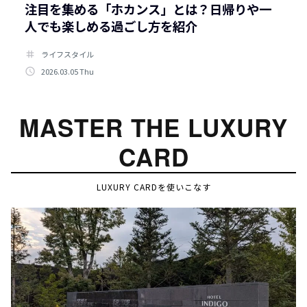
注目を集める「ホカンス」とは？日帰りや一
人でも楽しめる過ごし方を紹介
tag
ライフスタイル
access_time
2026.03.05 Thu
MASTER THE LUXURY
CARD
LUXURY CARDを使いこなす