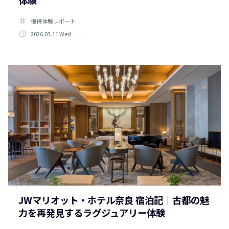
tag
優待体験レポート
access_time
2026.03.11 Wed
JWマリオット・ホテル奈良 宿泊記｜古都の魅
力を再発見するラグジュアリー体験