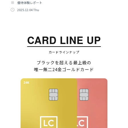
tag
優待体験レポート
access_time
2025.12.04 Thu
CARD LINE UP
カードラインナップ
ブラックを超える最上級の
唯一無二24金ゴールドカード