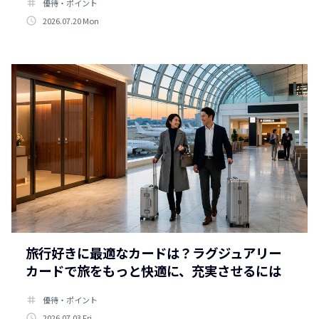
tag
優待・ポイント
access_time
2026.07.20 Mon
旅行好きに最適なカードは？ラグジュアリー
カードで旅をもっと快適に、充実させるには
tag
優待・ポイント
access_time
2026.07.03 Fri