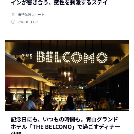
インが響き合う、感性を刺激するステイ
tag
優待体験レポート
access_time
2026.03.13 Fri
記念日にも、いつもの時間も。青山グランド
ホテル「THE BELCOMO」で過ごすディナー
体験