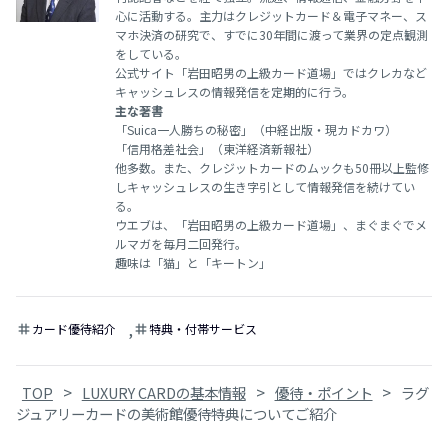
心に活動する。主力はクレジットカード＆電子マネー、ス
マホ決済の研究で、すでに30年間に渡って業界の定点観測
をしている。
公式サイト「岩田昭男の上級カード道場」ではクレカなど
キャッシュレスの情報発信を定期的に行う。
主な著書
「Suica一人勝ちの秘密」（中経出版・現カドカワ）
「信用格差社会」（東洋経済新報社）
他多数。また、クレジットカードのムックも50冊以上監修
しキャッシュレスの生き字引として情報発信を続けてい
る。
ウエブは、「岩田昭男の上級カード道場」、まぐまぐでメ
ルマガを毎月二回発行。
趣味は「猫」と「キートン」
,
カード優待紹介
特典・付帯サービス
tag
tag
>
>
>
TOP
LUXURY CARDの基本情報
優待・ポイント
ラグ
ジュアリーカードの美術館優待特典についてご紹介