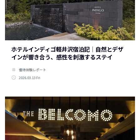
ホテルインディゴ軽井沢宿泊記｜自然とデザ
インが響き合う、感性を刺激するステイ
tag
優待体験レポート
access_time
2026.03.13 Fri