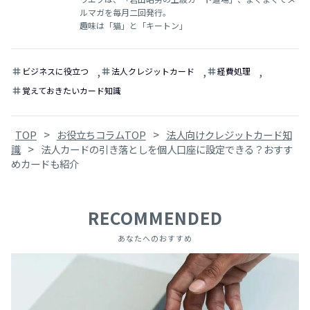
ルマガを毎月二回発行。
趣味は「猫」と「キートン」
,
,
,
ビジネスに役立つ
法人クレジットカード
経費処理
tag
tag
tag
覚えておきたいカード知識
tag
>
>
TOP
お役立ちコラムTOP
法人向けクレジットカード知
>
識
法人カードの引き落としを個人口座に設定できる？おすす
めカードも紹介
RECOMMENDED
あなたへのおすすめ