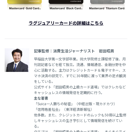
ラグジュアリーカードの詳細はこちら
記事監修：消費生活ジャーナリスト 岩田昭男
早稲田大学第一文学部卒業。同大学院修士課程修了後、月
刊誌記者などを経て独立。流通、情報通信、金融分野を中
心に活動する。主力はクレジットカード＆電子マネー、ス
マホ決済の研究で、すでに30年間に渡って業界の定点観測
をしている。
公式サイト「岩田昭男の上級カード道場」ではクレカなど
キャッシュレスの情報発信を定期的に行う。
主な著書
「Suica一人勝ちの秘密」（中経出版・現カドカワ）
「信用格差社会」（東洋経済新報社）
他多数。また、クレジットカードのムックも50冊以上監修
しキャッシュレスの生き字引として情報発信を続けてい
る。
ウエブは、「岩田昭男の上級カード道場」、まぐまぐでメ