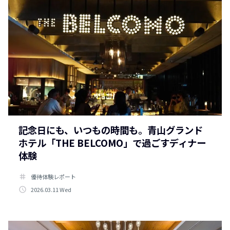
記念日にも、いつもの時間も。青山グランド
ホテル「THE BELCOMO」で過ごすディナー
体験
tag
優待体験レポート
access_time
2026.03.11 Wed