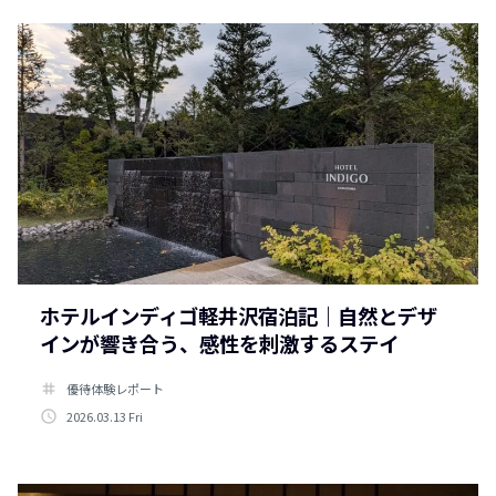
ホテルインディゴ軽井沢宿泊記｜自然とデザ
インが響き合う、感性を刺激するステイ
tag
優待体験レポート
access_time
2026.03.13 Fri