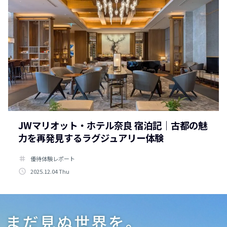
JWマリオット・ホテル奈良 宿泊記｜古都の魅
力を再発見するラグジュアリー体験
tag
優待体験レポート
access_time
2025.12.04 Thu