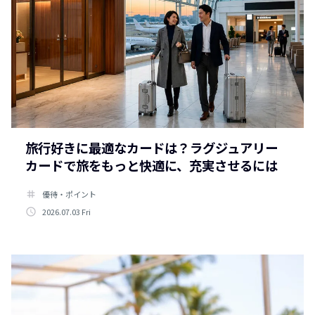
旅行好きに最適なカードは？ラグジュアリー
カードで旅をもっと快適に、充実させるには
tag
優待・ポイント
access_time
2026.07.03 Fri