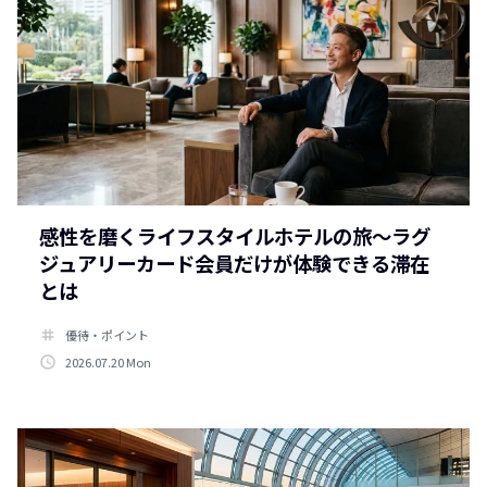
感性を磨くライフスタイルホテルの旅～ラグ
ジュアリーカード会員だけが体験できる滞在
とは
tag
優待・ポイント
access_time
2026.07.20 Mon