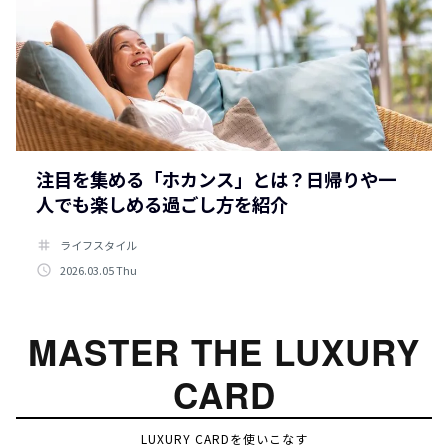
注目を集める「ホカンス」とは？日帰りや一
人でも楽しめる過ごし方を紹介
tag
ライフスタイル
access_time
2026.03.05 Thu
MASTER THE LUXURY
CARD
LUXURY CARDを使いこなす