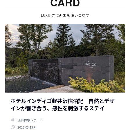
CARD
LUXURY CARDを使いこなす
ホテルインディゴ軽井沢宿泊記｜自然とデザ
インが響き合う、感性を刺激するステイ
tag
優待体験レポート
access_time
2026.03.13 Fri