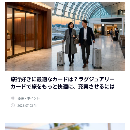
旅行好きに最適なカードは？ラグジュアリー
カードで旅をもっと快適に、充実させるには
tag
優待・ポイント
access_time
2026.07.03 Fri