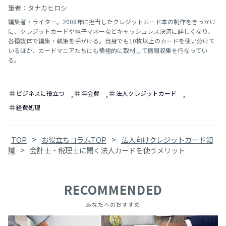
筆者：タナカヒロシ
編集者・ライター。2008年に担当したクレジットカード本の制作をきっかけ
に、クレジットカードや電子マネーなどキャッシュレス決済に詳しくなり、
各種媒体で編集・執筆を手がける。自身でも10枚以上のカードを使い分けて
いるほか、カードマニアたちにも積極的に取材して情報収集を行なってい
る。
,
,
,
ビジネスに役立つ
年会費
法人クレジットカード
tag
tag
tag
経費処理
tag
>
>
TOP
お役立ちコラムTOP
法人向けクレジットカード知
>
識
会計士・税理士に聞く法人カードを使うメリット
RECOMMENDED
あなたへのおすすめ