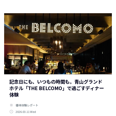
記念日にも、いつもの時間も。青山グランド
ホテル「THE BELCOMO」で過ごすディナー
体験
tag
優待体験レポート
access_time
2026.03.11 Wed