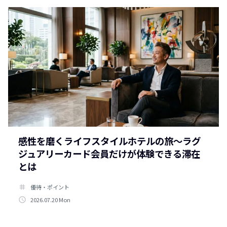
感性を磨くライフスタイルホテルの旅～ラグ
ジュアリーカード会員だけが体験できる滞在
とは
tag
優待・ポイント
access_time
2026.07.20 Mon