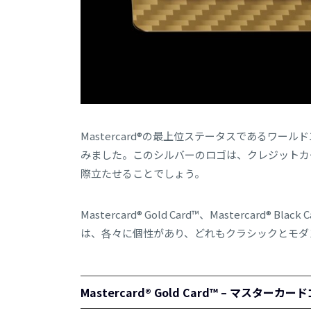
Mastercard®の最上位ステータスであるワ
みました。このシルバーのロゴは、クレジットカ
際立たせることでしょう。
Mastercard® Gold Card™、Mastercard® B
は、各々に個性があり、どれもクラシックとモダ
Mastercard® Gold Card™ – マスター