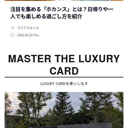
注目を集める「ホカンス」とは？日帰りや一
人でも楽しめる過ごし方を紹介
tag
ライフスタイル
access_time
2026.03.05 Thu
MASTER THE LUXURY
CARD
LUXURY CARDを使いこなす