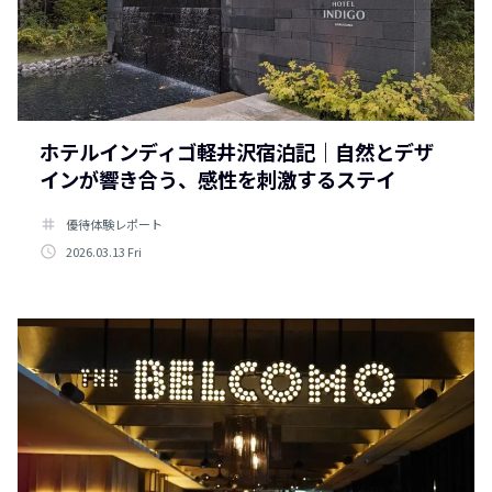
ホテルインディゴ軽井沢宿泊記｜自然とデザ
インが響き合う、感性を刺激するステイ
tag
優待体験レポート
access_time
2026.03.13 Fri