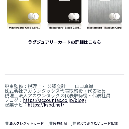
ラグジュアリーカードの詳細はこちら
記事監修：税理士・ 公認会計士 山口真導
株式会社アカウンタックス代表取締役・代表社員
税理士法人アカウンタックス代表取締役・代表社員
ブログ：
https://accountax.co.jp/blog/
起業ナビ：
https://ksbd.net/
,
,
法人クレジットカード
経費処理
覚えておきたいカード知識
tag
tag
tag