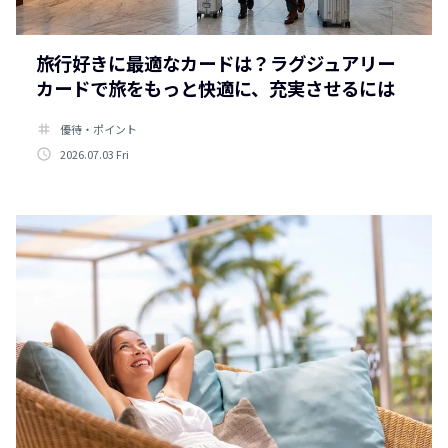
旅行好きに最適なカードは？ラグジュアリー
カードで旅をもっと快適に、充実させるには
tag
優待・ポイント
access_time
2026.07.03 Fri