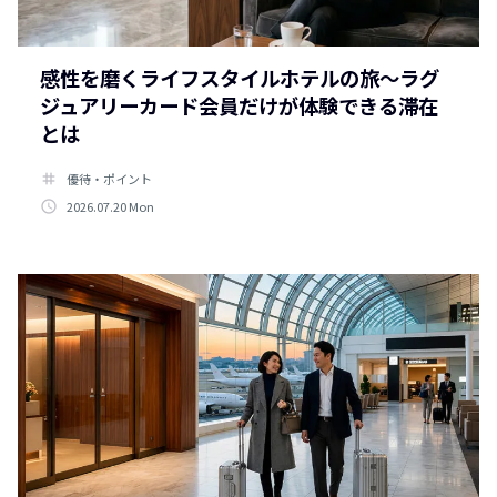
感性を磨くライフスタイルホテルの旅～ラグ
ジュアリーカード会員だけが体験できる滞在
とは
tag
優待・ポイント
access_time
2026.07.20 Mon