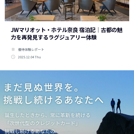
JWマリオット・ホテル奈良 宿泊記｜古都の魅
力を再発見するラグジュアリー体験
tag
優待体験レポート
access_time
2025.12.04 Thu