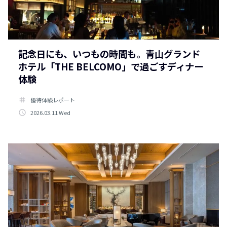
記念日にも、いつもの時間も。青山グランド
ホテル「THE BELCOMO」で過ごすディナー
体験
tag
優待体験レポート
access_time
2026.03.11 Wed