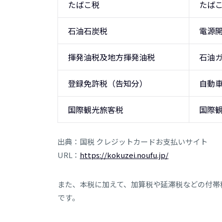
たばこ税
たば
石油石炭税
電源
揮発油税及地方揮発油税
石油
登録免許税（告知分）
自動
国際観光旅客税
国際
出典：国税 クレジットカードお支払いサイト
URL：
https://kokuzei.noufu.jp/
また、本税に加えて、加算税や延滞税などの付帯
です。