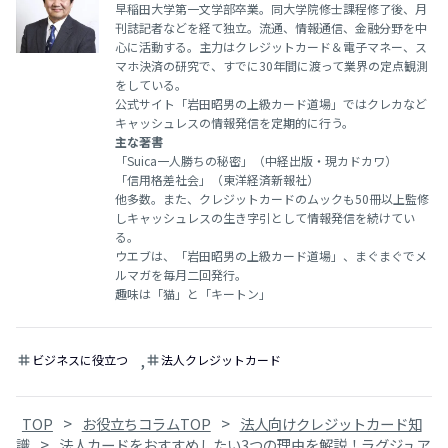
早稲田大学第一文学部卒業。同大学院修士課程修了後、月
刊誌記者などを経て独立。流通、情報通信、金融分野を中
心に活動する。主力はクレジットカード＆電子マネー、ス
マホ決済の研究で、すでに30年間に渡って業界の定点観測
をしている。
公式サイト「岩田昭男の上級カード道場」ではクレカなど
キャッシュレスの情報発信を定期的に行う。
主な著書
「Suica一人勝ちの秘密」（中経出版・現カドカワ）
「信用格差社会」（東洋経済新報社）
他多数。また、クレジットカードのムックも50冊以上監修
しキャッシュレスの生き字引として情報発信を続けてい
る。
ウエブは、「岩田昭男の上級カード道場」、まぐまぐでメ
ルマガを毎月二回発行。
趣味は「猫」と「キートン」
,
ビジネスに役立つ
法人クレジットカード
tag
tag
>
>
TOP
お役立ちコラムTOP
法人向けクレジットカード知
>
識
法人カードをおすすめしたい3つの理由を解説！ラグジュア