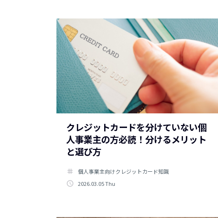
クレジットカードを分けていない個
人事業主の方必読！分けるメリット
と選び方
tag
個人事業主向けクレジットカード知識
access_time
2026.03.05 Thu