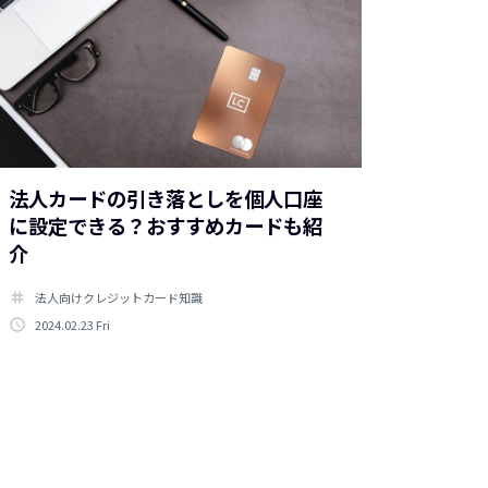
法人カードの引き落としを個人口座
に設定できる？おすすめカードも紹
介
tag
法人向けクレジットカード知識
access_time
2024.02.23 Fri