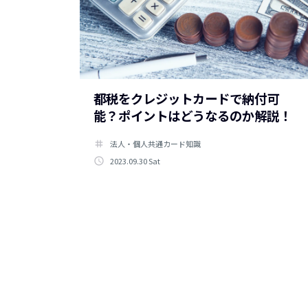
都税をクレジットカードで納付可
能？ポイントはどうなるのか解説！
tag
法人・個人共通カード知識
access_time
2023.09.30 Sat