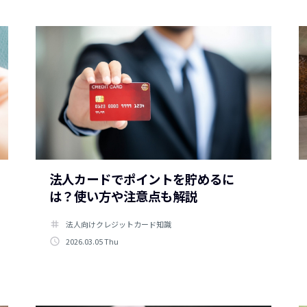
法人カードでポイントを貯めるに
は？使い方や注意点も解説
tag
法人向けクレジットカード知識
access_time
2026.03.05 Thu