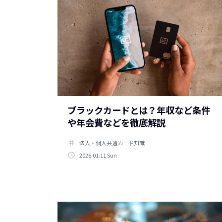
ブラックカードとは？年収など条件
や年会費などを徹底解説
tag
法人・個人共通カード知識
access_time
2026.01.11 Sun