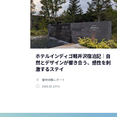
ホテルインディゴ軽井沢宿泊記｜自
然とデザインが響き合う、感性を刺
激するステイ
tag
優待体験レポート
access_time
2026.03.13 Fri