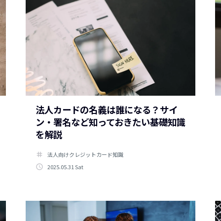
法人カードの名義は誰になる？サイ
ン・署名など知っておきたい基礎知識
を解説
tag
法人向けクレジットカード知識
access_time
2025.05.31 Sat