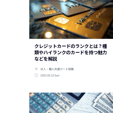
クレジットカードのランクとは？種
類やハイランクのカードを持つ魅力
などを解説
tag
法人・個人共通カード知識
access_time
2025.03.23 Sun