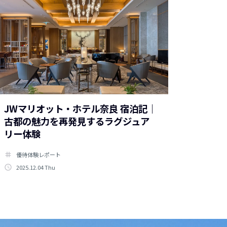
JWマリオット・ホテル奈良 宿泊記｜
古都の魅力を再発見するラグジュア
リー体験
tag
優待体験レポート
access_time
2025.12.04 Thu