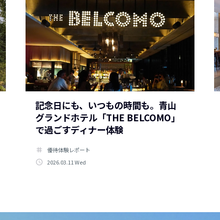
記念日にも、いつもの時間も。青山
グランドホテル「THE BELCOMO」
で過ごすディナー体験
tag
優待体験レポート
access_time
2026.03.11 Wed