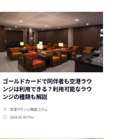
ゴールドカードで同伴者も空港ラウ
ンジは利用できる？利用可能なラウ
ンジの種類も解説
tag
空港ラウンジ関連コラム
access_time
2026.03.05 Thu