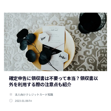
確定申告に領収書は不要って本当？領収書以
外を利用する際の注意点も紹介
tag
法人向けクレジットカード知識
access_time
2023.01.06 Fri