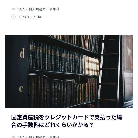
tag
法人・個人共通カード知識
access_time
2023.03.02 Thu
固定資産税をクレジットカードで支払った場
合の手数料はどれくらいかかる？
tag
法人・個人共通カード知識