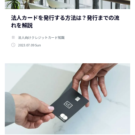
法人カードを発行する方法は？発行までの流
れを解説
tag
法人向けクレジットカード知識
access_time
2023.07.09 Sun