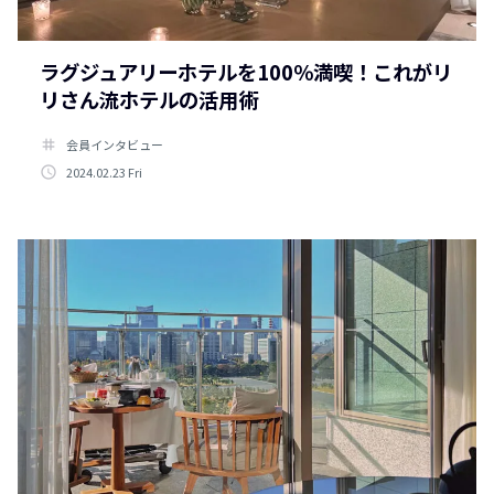
ラグジュアリーホテルを100％満喫！これがリ
リさん流ホテルの活用術
tag
会員インタビュー
access_time
2024.02.23 Fri