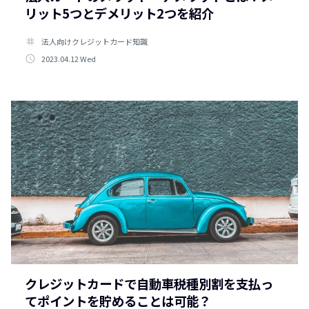
リット5つとデメリット2つを紹介
tag
法人向けクレジットカード知識
access_time
2023.04.12 Wed
クレジットカードで自動車税種別割を支払っ
てポイントを貯めることは可能？