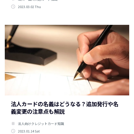
access_time
2023.03.02 Thu
法人カードの名義はどうなる？追加発行や名
義変更の注意点も解説
tag
法人向けクレジットカード知識
access_time
2023.01.14 Sat