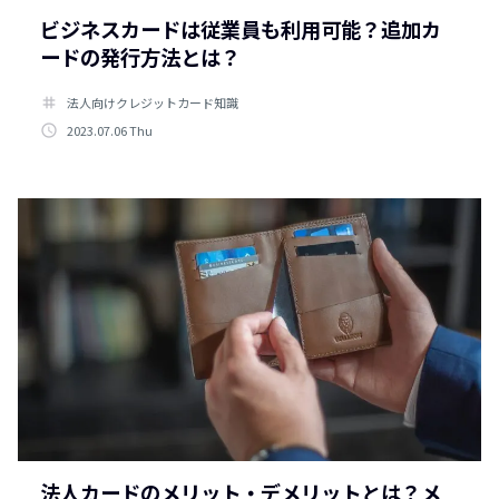
ビジネスカードは従業員も利用可能？追加カ
ードの発行方法とは？
tag
法人向けクレジットカード知識
access_time
2023.07.06 Thu
法人カードのメリット・デメリットとは？メ