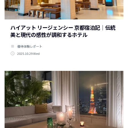
ハイアット リージェンシー 京都宿泊記｜伝統
美と現代の感性が調和するホテル
tag
優待体験レポート
access_time
2025.10.29 Wed