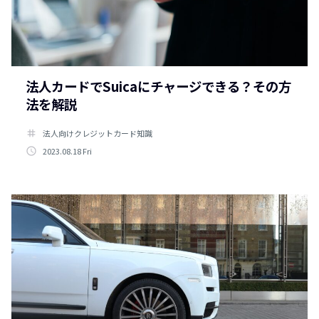
法人カードでSuicaにチャージできる？その方
法を解説
tag
法人向けクレジットカード知識
access_time
2023.08.18 Fri