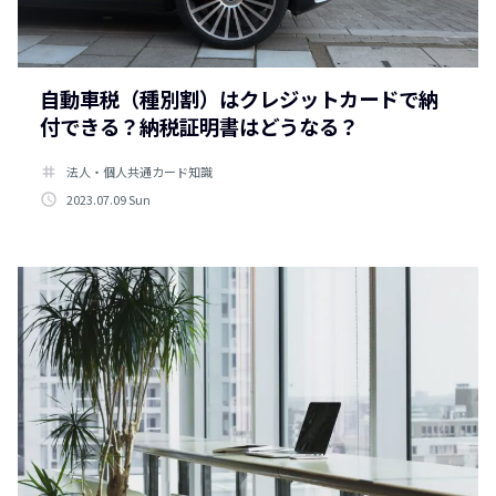
自動車税（種別割）はクレジットカードで納
付できる？納税証明書はどうなる？
tag
法人・個人共通カード知識
access_time
2023.07.09 Sun