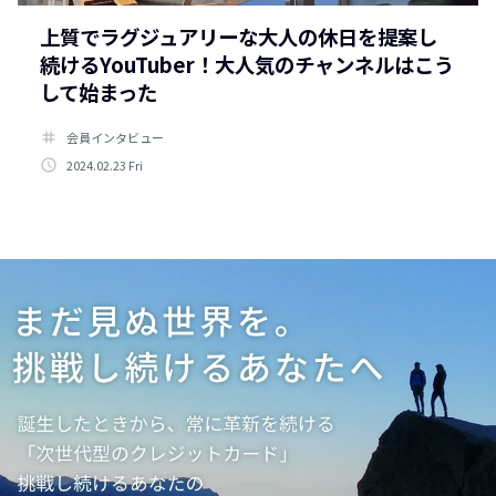
上質でラグジュアリーな大人の休日を提案し
続けるYouTuber！大人気のチャンネルはこう
して始まった
tag
会員インタビュー
access_time
2024.02.23 Fri