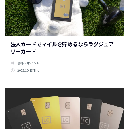
法人カードでマイルを貯めるならラグジュア
リーカード
tag
優待・ポイント
access_time
2022.10.13 Thu