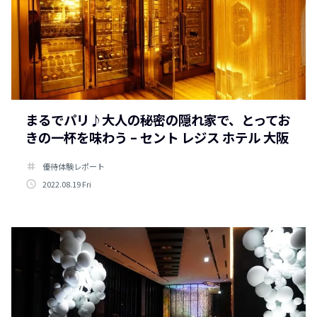
まるでパリ♪大人の秘密の隠れ家で、とってお
きの一杯を味わう – セント レジス ホテル 大阪
tag
優待体験レポート
access_time
2022.08.19 Fri