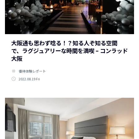
大阪通も思わず唸る！？知る人ぞ知る空間
で、ラグジュアリーな時間を満喫 – コンラッド
大阪
tag
優待体験レポート
access_time
2022.08.19 Fri