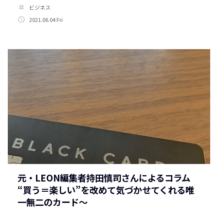
tag
ビジネス
access_time
2021.06.04 Fri
元・LEON編集者持田慎司さんによるコラム
“買う＝楽しい”を改めて気づかせてくれる唯
一無二のカード〜