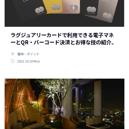
ラグジュアリーカードで利用できる電子マネ
ーとQR・バーコード決済とお得な技の紹介。
tag
優待・ポイント
access_time
2022.10.10 Mon