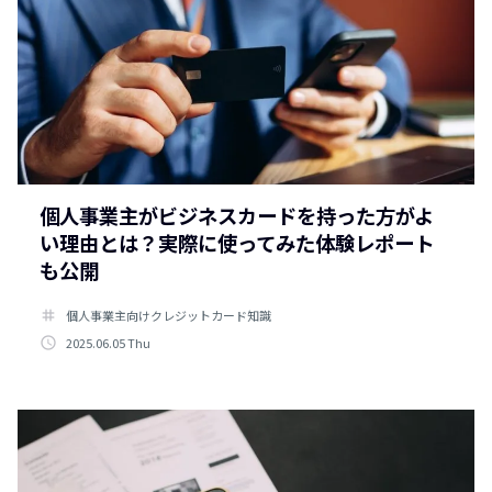
個人事業主がビジネスカードを持った方がよ
い理由とは？実際に使ってみた体験レポート
も公開
tag
個人事業主向けクレジットカード知識
access_time
2025.06.05 Thu