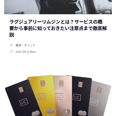
ラグジュアリーリムジンとは？サービスの概
要から事前に知っておきたい注意点まで徹底解
説
tag
優待・ポイント
access_time
2022.09.12 Mon