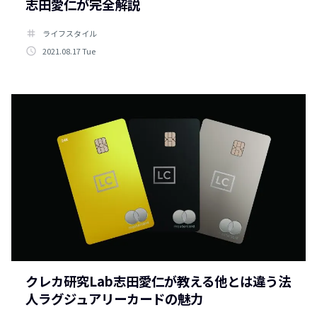
志田愛仁が完全解説
tag
ライフスタイル
access_time
2021.08.17 Tue
クレカ研究Lab志田愛仁が教える他とは違う法
人ラグジュアリーカードの魅力