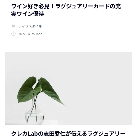
ワイン好き必見！ラグジュアリーカードの充
実ワイン優待
tag
ライフスタイル
access_time
2022.04.25 Mon
クレカLabの志田愛仁が伝えるラグジュアリー