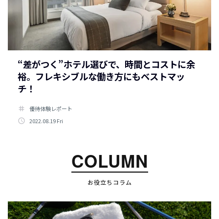
“差がつく”ホテル選びで、時間とコストに余
裕。フレキシブルな働き方にもベストマッ
チ！
tag
優待体験レポート
access_time
2022.08.19 Fri
COLUMN
お役立ちコラム