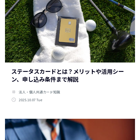
ステータスカードとは？メリットや活用シー
ン、申し込み条件まで解説
tag
法人・個人共通カード知識
access_time
2025.10.07 Tue