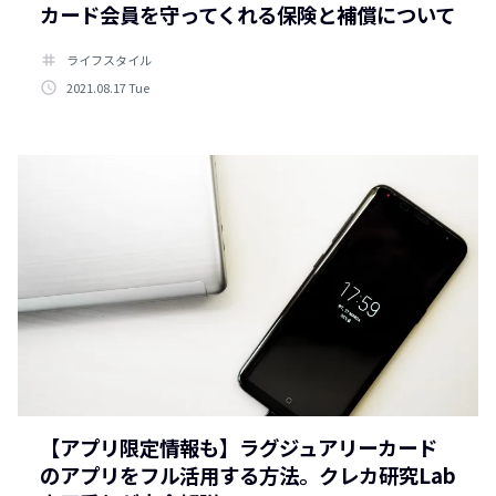
カード会員を守ってくれる保険と補償について
tag
ライフスタイル
access_time
2021.08.17 Tue
【アプリ限定情報も】ラグジュアリーカード
のアプリをフル活用する方法。クレカ研究Lab