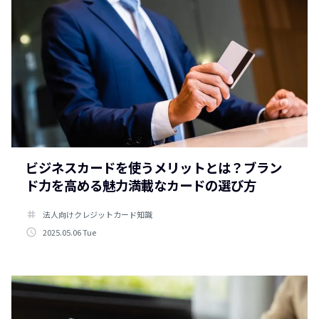
ビジネスカードを使うメリットとは？ブラン
ド力を高める魅力満載なカードの選び方
tag
法人向けクレジットカード知識
access_time
2025.05.06 Tue