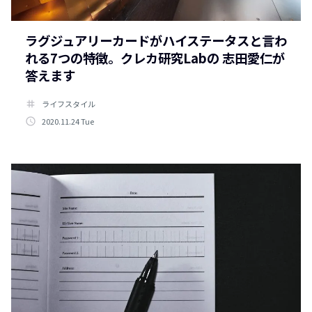
ラグジュアリーカードがハイステータスと言わ
れる7つの特徴。クレカ研究Labの 志田愛仁が
答えます
tag
ライフスタイル
access_time
2020.11.24 Tue