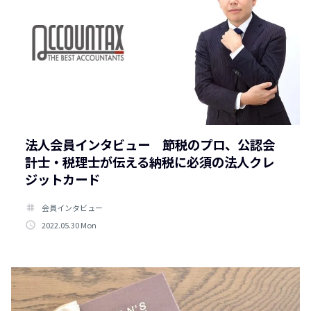
法人会員インタビュー 節税のプロ、公認会
計士・税理士が伝える納税に必須の法人クレ
ジットカード
tag
会員インタビュー
access_time
2022.05.30 Mon