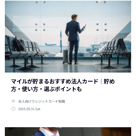
マイルが貯まるおすすめ法人カード│貯め
方・使い方・選ぶポイントも
tag
法人向けクレジットカード知識
access_time
2025.05.31 Sat