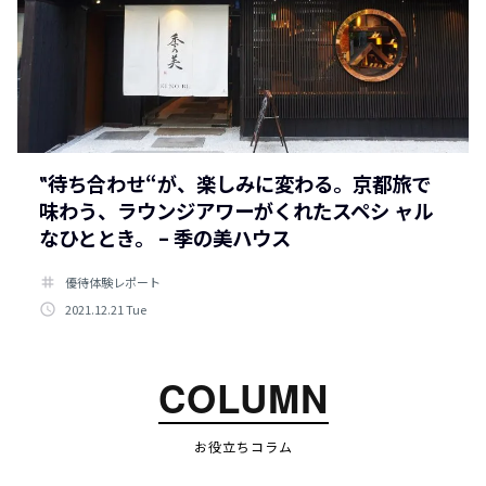
‟待ち合わせ“が、楽しみに変わる。京都旅で
味わう、ラウンジアワーがくれたスペシ ャル
なひととき。 – 季の美ハウス
tag
優待体験レポート
access_time
2021.12.21 Tue
COLUMN
お役立ちコラム