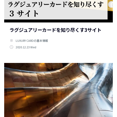
ラグジュアリーカードを知り尽くす3サイト
tag
LUXURY CARDの基本情報
access_time
2020.12.23 Wed