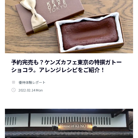
予約完売も？ケンズカフェ東京の特撰ガトー
ショコラ。アレンジレシピをご紹介！
tag
優待体験レポート
access_time
2022.02.14 Mon