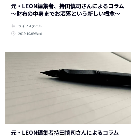
元・LEON編集者、持田慎司さんによるコラム
〜財布の中身までお洒落という新しい概念〜
tag
ライフスタイル
access_time
2019.10.09 Wed
元・LEON編集者持田慎司さんによるコラム