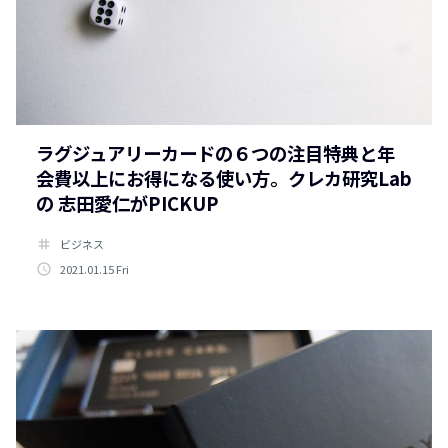
ラグジュアリーカードの６つの注目特典と年
会費以上にお得になる使い方。クレカ研究Lab
の 志田愛仁がPICKUP
tag
ビジネス
access_time
2021.01.15 Fri