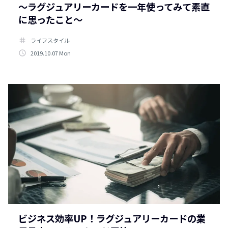
〜ラグジュアリーカードを一年使ってみて素直
に思ったこと〜
tag
ライフスタイル
access_time
2019.10.07 Mon
ビジネス効率UP！ラグジュアリーカードの業